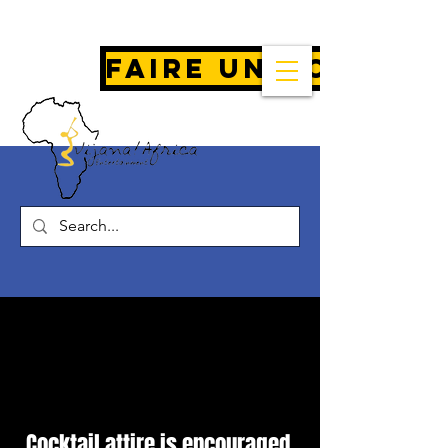
Faire un don
VOICI LE FORMULAIRE
D'INSCRIPTION À LA
CONFÉRENCE HORIZON
Cocktail attire is encouraged