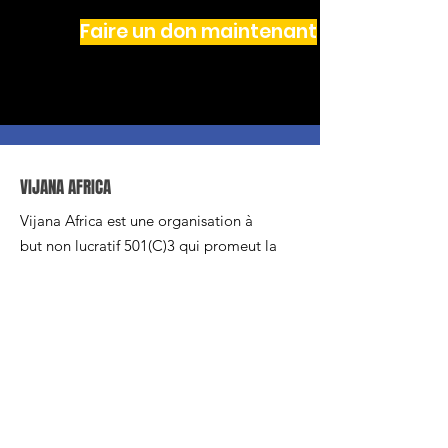
Faire un don maintenant
VIJANA AFRICA
Vijana Africa est une organisation à
but non lucratif 501(C)3 qui promeut la
paix et la transformation des conflits
par le biais de l'entrepreneuriat, de
l'éducation et de l'engagement
civique. Nous croyons que chaque
personne possède un don qui, s’il est
investi, peut changer le monde. Vos
dons à notre cause sont déductibles
d'impôt.