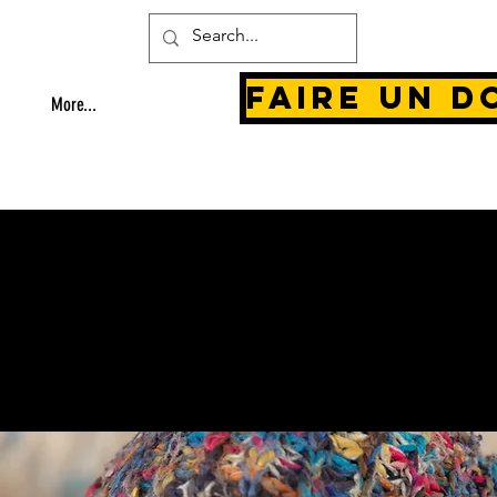
Faire un d
More...