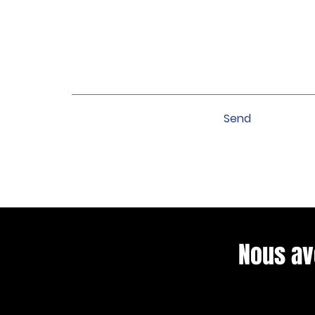
Send
Nous av