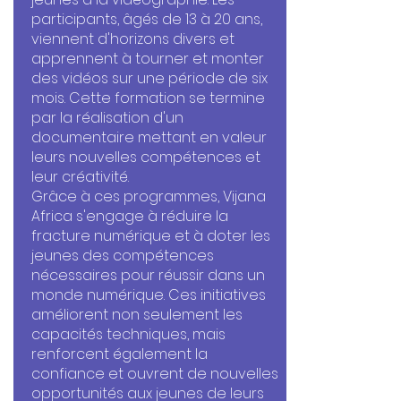
participants, âgés de 13 à 20 ans,
viennent d'horizons divers et
apprennent à tourner et monter
des vidéos sur une période de six
mois. Cette formation se termine
par la réalisation d'un
documentaire mettant en valeur
leurs nouvelles compétences et
leur créativité.
Grâce à ces programmes, Vijana
Africa s'engage à réduire la
fracture numérique et à doter les
jeunes des compétences
nécessaires pour réussir dans un
monde numérique. Ces initiatives
améliorent non seulement les
capacités techniques, mais
renforcent également la
confiance et ouvrent de nouvelles
opportunités aux jeunes de leurs