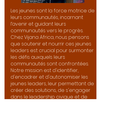
Les jeunes sont la force motrice de
leurs communautés, incarnant
l’avenir et guidant leurs
communautés vers le progrès.
Chez Vijana Africa, nous pensons
que soutenir et nourrir ces jeunes
leaders est crucial pour surmonter
les défis auxquels leurs
communautés sont confrontées.
Notre mission est d'identifier,
d'encadrer et d'autonomiser les
jeunes leaders, leur permettant de
créer des solutions, de s'engager
dans le leadership civique et de
servir de modèles.
Depuis mai 2020, Vijana Africa a
formé et encadré plus de 100
éducateurs pairs, garçons et filles
âgés de 13 à 22 ans. Ces jeunes