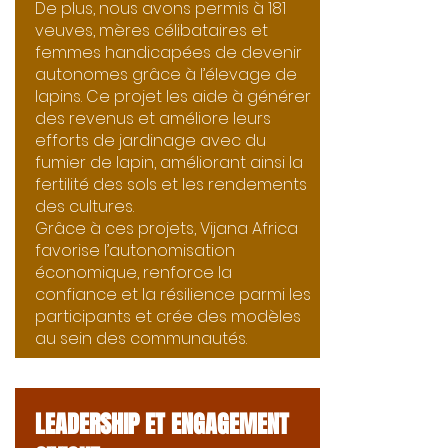
De plus, nous avons permis à 181
veuves, mères célibataires et
femmes handicapées de devenir
autonomes grâce à l’élevage de
lapins. Ce projet les aide à générer
des revenus et améliore leurs
efforts de jardinage avec du
fumier de lapin, améliorant ainsi la
fertilité des sols et les rendements
des cultures.
Grâce à ces projets, Vijana Africa
favorise l’autonomisation
économique, renforce la
confiance et la résilience parmi les
participants et crée des modèles
au sein des communautés.
LEADERSHIP ET ENGAGEMENT