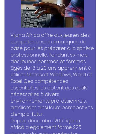
Vijana Africa offre aux jeunes des
compétences informatiques de
base pour les préparer à la sphère
professionnelle. Pendant six mois,
des jeunes hommes et femmes
âgés de 13 à 20 ans apprennent à
utiliser Microsoft Windows, Word et
Excel. Ces compétences
essentielles les dotent des outils
nécessaires à divers
environnements professionnels,
améliorant ainsi leurs perspectives
d’emploi futur.
Depuis décembre 2017, Vijana
Africa a également formé 225
jeunes à la vidéographie. Les