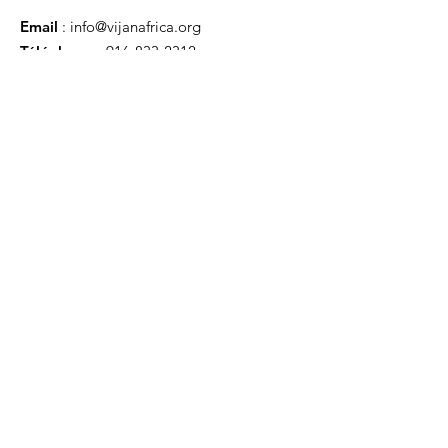
Email
:
info@vijanafrica.org
Téléphone
:
916-833-2312
Organisme de bienfaisance
enregistré :
12345-67
QUICK LINKS
About
Support Us
News
Events
What We do
Contact